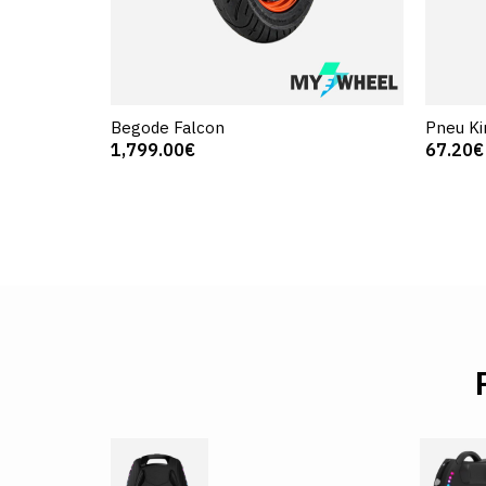
Begode Falcon
Pneu K
1,799.00€
67.20€