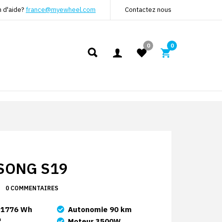
n d'aide?
france@myewheel.com
Contactez nous
0
0
SONG S19
0 COMMENTAIRES
 1776 Wh
Autonomie 90 km
"
Moteur 3500W