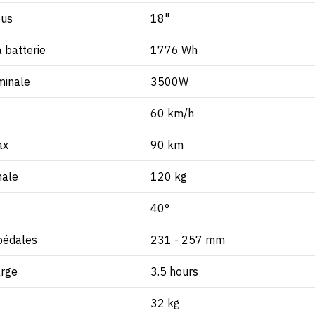
eus
18"
a batterie
1776 Wh
minale
3500W
60 km/h
ax
90 km
male
120 kg
40°
pédales
231 - 257 mm
rge
3.5 hours
32 kg