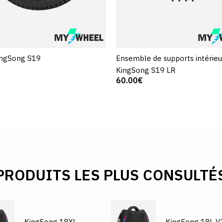
ingSong S19
Ensemble de supports intérieu
KingSong S19 LR
60.00€
PRODUITS LES PLUS CONSULTÉ
KingSong 18XL
KingSong 18L V