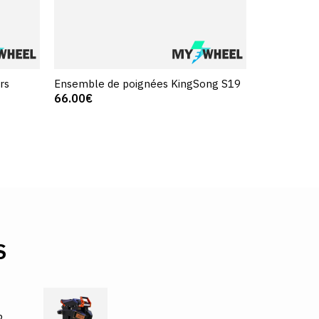
rs
Ensemble de poignées KingSong S19
Ensemble d
66.00€
S19
60.00€
S
2