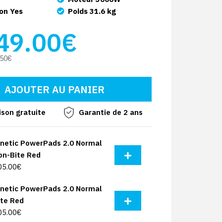
on Yes
Poids 31.6 kg
49.00€
.50€
ison gratuite
Garantie de 2 ans
inetic PowerPads 2.0 Normal
on-Bite Red
05.00€
inetic PowerPads 2.0 Normal
ite Red
05.00€