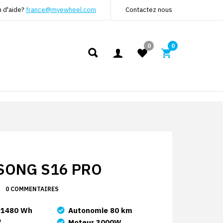
n d'aide?
france@myewheel.com
Contactez nous
0
0
SONG S16 PRO
0 COMMENTAIRES
 1480 Wh
Autonomie 80 km
"
Moteur 3000W