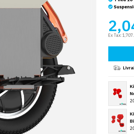
Suspensi
2,0
Ex Tax:
1,707
Livra
K
N
2
K
B
2