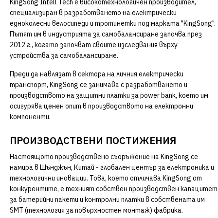
KingSong Intell Tech е високотехнологичен производител,
специализиран в разработването на електрически
едноколесни велосипеди и тротинетки под марката "KingSong".
Пътят им в индустрията за самобалансиране започва през
2012 г., когато започват своите изследвания върху
устройства за самобалансиране.
Преди да навлязат в сектора на личния електрически
транспорт, KingSong се занимава с разработването и
производството на защитни платки за power bank, което им
осигурява ценен опит в производството на електронни
компоненти.
ПРОИЗВОДСТВЕНИ ПОСТИЖЕНИЯ
Настоящото производствено съоръжение на KingSong се
намира в Шънджън, Китай - глобален център за електроника и
технологични иновации. Това, което отличава KingSong от
конкурентите, е техният собствен производствен капацитет
за батерийни пакети и контролни платки в собствената им
SMT (технология за повърхностен монтаж) фабрика.