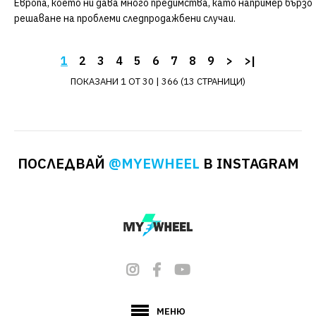
Европа, което ни дава много предимства, като например бързо
решаване на проблеми следпродажбени случаи.
SALE
1
2
3
4
5
6
7
8
9
>
>|
KINGSONG
KingSong 14D
ПОКАЗАНИ 1 ОТ 30 | 366 (13 СТРАНИЦИ)
Pro
В Наличност
ПОСЛЕДВАЙ
@MYEWHEEL
В INSTAGRAM
Размер
Макс
Скорост
14"
30 km/h
Макс
Мотор
Пробег
800W
35 km
МЕНЮ