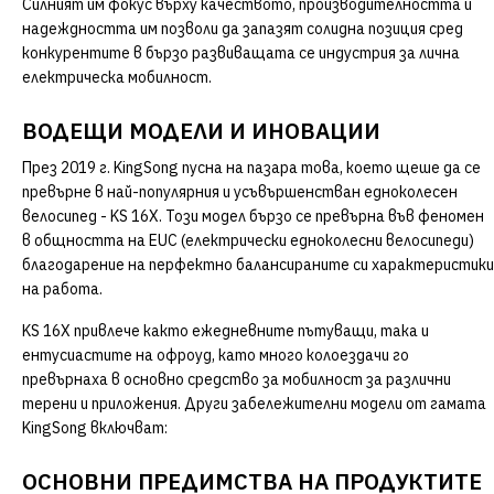
Силният им фокус върху качеството, производителността и
надеждността им позволи да запазят солидна позиция сред
конкурентите в бързо развиващата се индустрия за лична
електрическа мобилност.
ВОДЕЩИ МОДЕЛИ И ИНОВАЦИИ
През 2019 г. KingSong пусна на пазара това, което щеше да се
превърне в най-популярния и усъвършенстван едноколесен
велосипед - KS 16X. Този модел бързо се превърна във феномен
в общността на EUC (електрически едноколесни велосипеди)
благодарение на перфектно балансираните си характеристики
на работа.
KS 16X привлече както ежедневните пътуващи, така и
ентусиастите на офроуд, като много колоездачи го
превърнаха в основно средство за мобилност за различни
терени и приложения. Други забележителни модели от гамата
KingSong включват:
ОСНОВНИ ПРЕДИМСТВА НА ПРОДУКТИТЕ