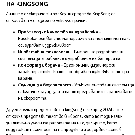
НА KINGSONG
Личните електрически превозни средства KingSong се
открояват на пазара по няколко причини:
Превъзходно качество на изработка
-
Висококачествените материали и щателният монтаж
осигуряват издръжливост.
Иновативни технологии
- Вътрешно разработени
системи за управление и управление на батерията.
Комфорт за водача
- Ергономични дизайнерски
характеристики, които подобряват изживяването при
каране.
Функции за безопасност
- Усъвършенствани системи за
накланяне назад, защита от прегряване и ограничаване
на скоростта.
Друго голямо предимство на kingsong е, че през 2024 г. те
откриха представителство в Европа, като по този начин
значително улесниха работата на нас, дилърите, като
поддържат наличността на продукти и резервни части в