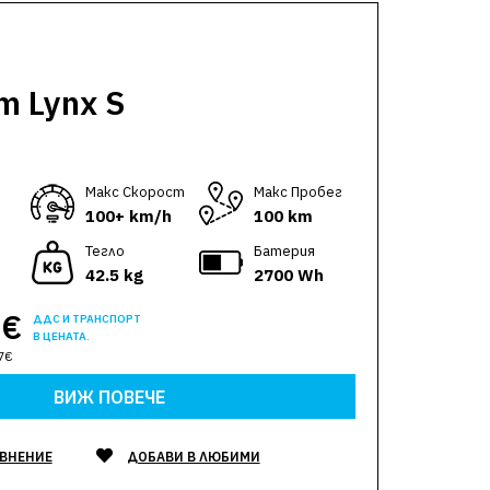
m Lynx S
Макс Скорост
Макс Пробег
100+ km/h
100 km
Тегло
Батерия
42.5 kg
2700 Wh
0€
ДДС И ТРАНСПОРТ
В ЦЕНАТА.
7€
ВИЖ ПОВЕЧЕ
АВНЕНИЕ
ДОБАВИ В ЛЮБИМИ