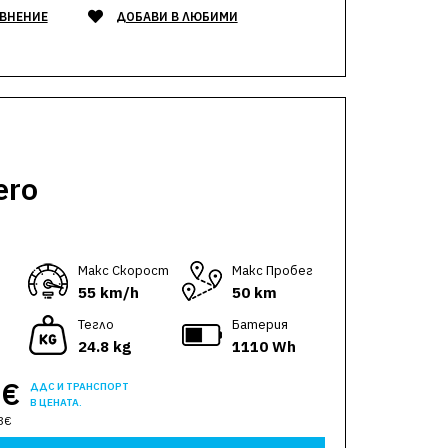
АВНЕНИЕ
ДОБАВИ В ЛЮБИМИ
ero
Макс Скорост
Макс Пробег
55 km/h
50 km
Тегло
Батерия
24.8 kg
1110 Wh
0€
ДДС И ТРАНСПОРТ
В ЦЕНАТА.
3€