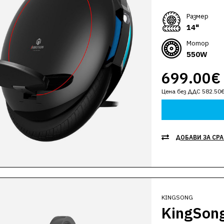
Размер
14"
Мотор
550W
699.00€
Цена без ДДС 582.50
ДОБАВИ ЗА СР
KINGSONG
KingSon