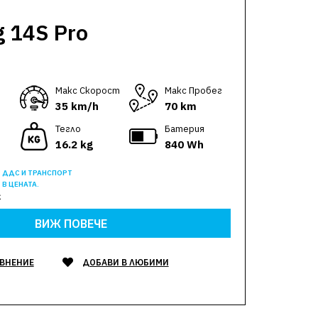
 14S Pro
Макс Скорост
Макс Пробег
35 km/h
70 km
Тегло
Батерия
16.2 kg
840 Wh
ДДС И ТРАНСПОРТ
В ЦЕНАТА.
€
ВИЖ ПОВЕЧЕ
АВНЕНИЕ
ДОБАВИ В ЛЮБИМИ