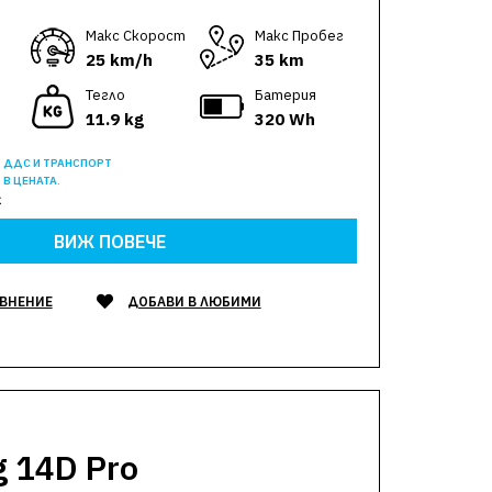
Макс Скорост
Макс Пробег
25 km/h
35 km
Тегло
Батерия
11.9 kg
320 Wh
ДДС И ТРАНСПОРТ
В ЦЕНАТА.
€
ВИЖ ПОВЕЧЕ
АВНЕНИЕ
ДОБАВИ В ЛЮБИМИ
g 14D Pro