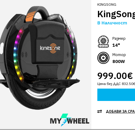
KINGSONG
KingSong
В Наличност
Размер
14"
Мотор
800W
999.00€
Цена без ДДС 832.50
ДОБАВИ ЗА СР