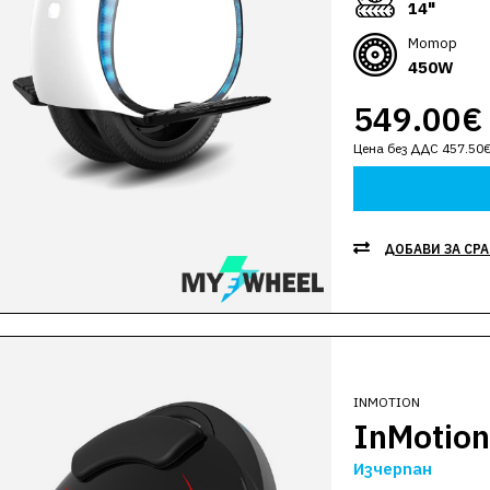
14"
Мотор
450W
549.00€
Цена без ДДС 457.50
ДОБАВИ ЗА СР
INMOTION
InMotion
Изчерпан