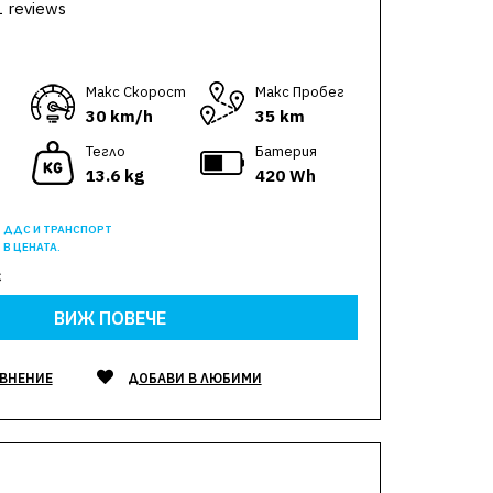
1 reviews
Макс Скорост
Макс Пробег
30 km/h
35 km
Тегло
Батерия
13.6 kg
420 Wh
ДДС И ТРАНСПОРТ
В ЦЕНАТА.
€
ВИЖ ПОВЕЧЕ
АВНЕНИЕ
ДОБАВИ В ЛЮБИМИ