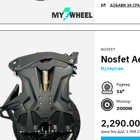
ДОБАВИ ЗА СР
NOSFET
Nosfet A
Изчерпан
Размер
16"
Мотор
2000W
2,290.0
Цена без ДДС 1,908.3