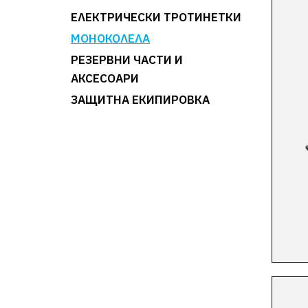
ЕЛЕКТРИЧЕСКИ ТРОТИНЕТКИ
4700 WH
1
МОНОКОЛЕЛА
728 WH
1
750 WH
3
РЕЗЕРВНИ ЧАСТИ И
АКСЕСОАРИ
777 WH
1
ЗАЩИТНА ЕКИПИРОВКА
840 WH
2
900 WH
1
960 WH
1