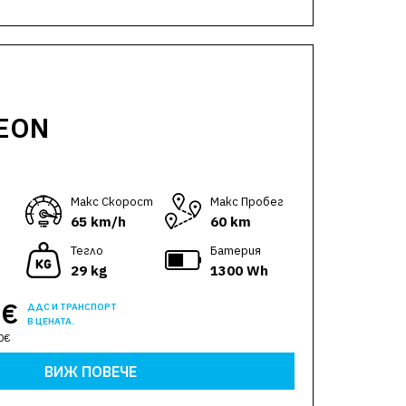
AEON
Макс Скорост
Макс Пробег
65 km/h
60 km
Тегло
Батерия
29 kg
1300 Wh
0€
ДДС И ТРАНСПОРТ
В ЦЕНАТА.
0€
ВИЖ ПОВЕЧЕ