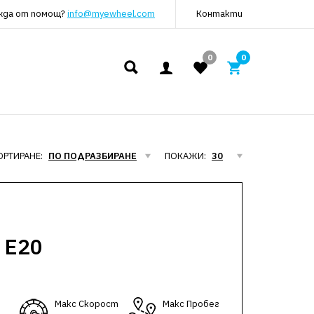
жда от помощ?
info@myewheel.com
Контакти
0
0
ОРТИРАНЕ:
ПОКАЖИ:
 E20
Макс Скорост
Макс Пробег