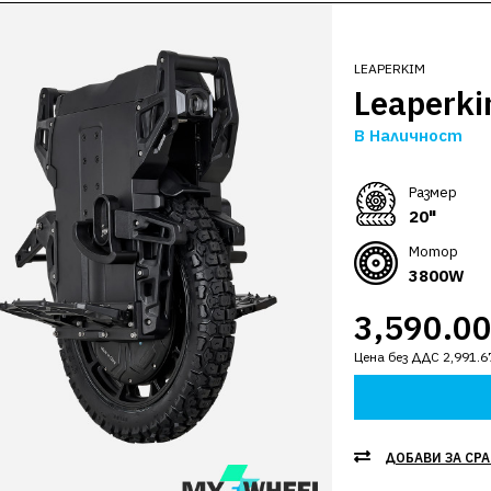
LEAPERKIM
Leaperki
В Наличност
Размер
20"
Мотор
3800W
3,590.0
Цена без ДДС 2,991.6
ДОБАВИ ЗА СР