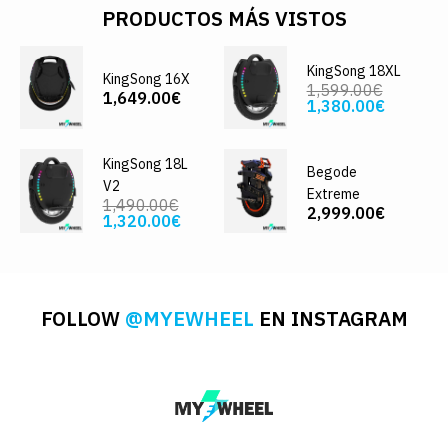
PRODUCTOS MÁS VISTOS
KingSong 18XL
KingSong 16X
1,599.00€
1,649.00€
1,380.00€
KingSong 18L
Begode
V2
Extreme
1,490.00€
2,999.00€
1,320.00€
FOLLOW
@MYEWHEEL
EN INSTAGRAM