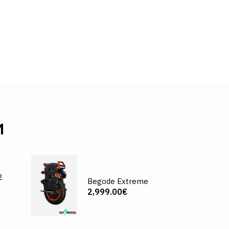
И
2
Begode Extreme
2,999.00€