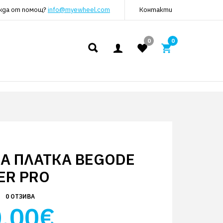
жда от помощ?
info@myewheel.com
Контакти
0
0
А ПЛАТКА BEGODE
ER PRO
0 ОТЗИВА
.00€