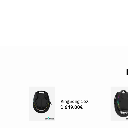
KingSong 16X
1,649.00€