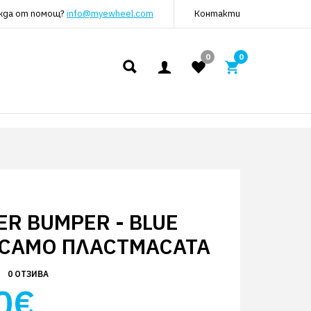
жда от помощ?
info@myewheel.com
Контакти
0
0
R BUMPER - BLUE
- САМО ПЛАСТМАСАТА
0 ОТЗИВА
0€