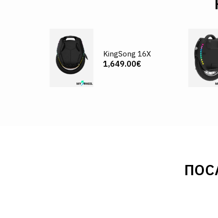
KingSong 16X
1,649.00€
ПОС