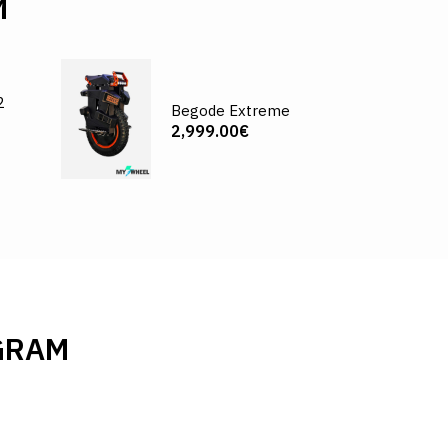
И
2
Begode Extreme
2,999.00€
GRAM