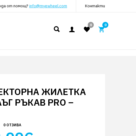
жда от помощ?
info@myewheel.com
Контакти
0
0
ЕКТОРНА ЖИЛЕТКА
ЪГ РЪКАВ PRO –
0 ОТЗИВА