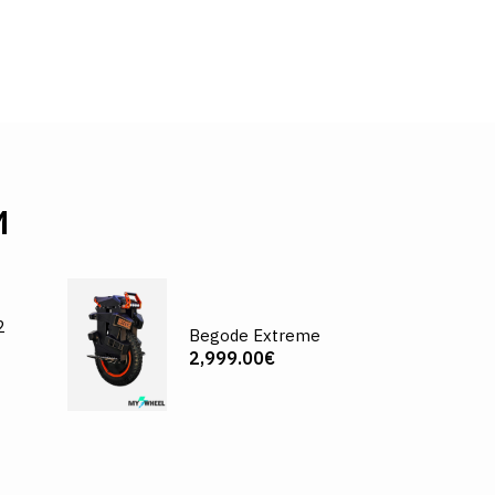
И
2
Begode Extreme
2,999.00€