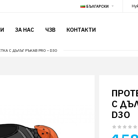
Ну
БЪЛГАРСКИ
ТИ
ЗА НАС
ЧЗВ
КОНТАКТИ
ТКА С ДЪЛЪГ РЪКАВ PRO – D3O
ПРОТ
С ДЪЛ
D3O