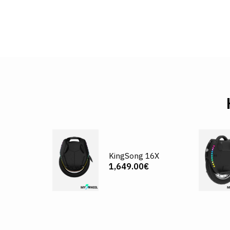
KingSong 16X
1,649.00€