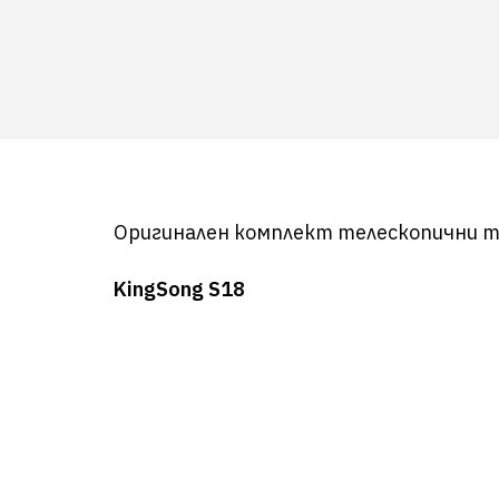
Оригинален комплект телескопични тр
KingSong S18