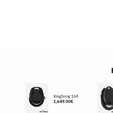
KingSong 16X
1,649.00€