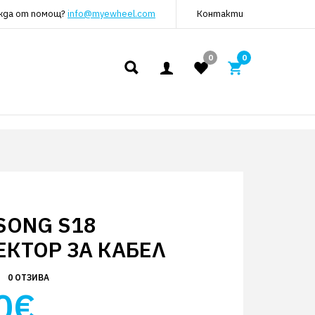
жда от помощ?
info@myewheel.com
Контакти
0
0
SONG S18
ЕКТОР ЗА КАБЕЛ
0 ОТЗИВА
0€