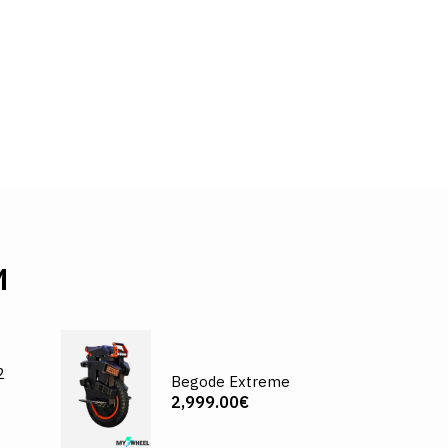
И
2
Begode Extreme
2,999.00€