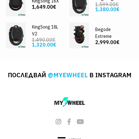
KingSong 16X
1,599.00€
1,649.00€
1,380.00€
KingSong 18L
Begode
V2
Extreme
1,490.00€
2,999.00€
1,320.00€
ПОСЛЕДВАЙ
@MYEWHEEL
В INSTAGRAM