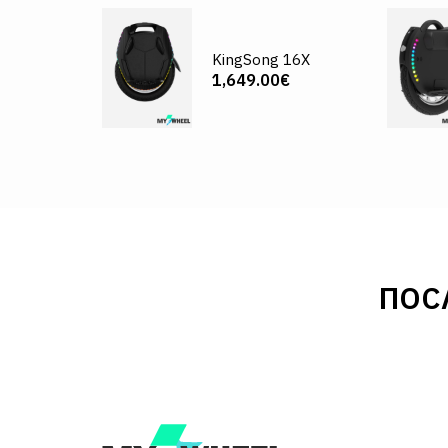
KingSong 16X
1,649.00€
ПОС