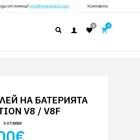
жда от помощ?
info@myewheel.com
Контакти
0
0
ЛЕЙ НА БАТЕРИЯТА
ION V8 / V8F
0 ОТЗИВА
00€