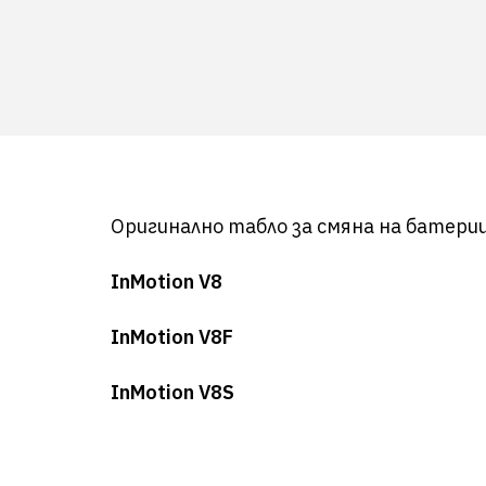
Оригинално табло за смяна на батерии
InMotion V8
InMotion V8F
InMotion V8S