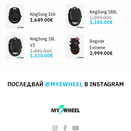
KingSong 18XL
KingSong 16X
1,599.00€
1,649.00€
1,380.00€
KingSong 18L
Begode
V2
Extreme
1,490.00€
2,999.00€
1,320.00€
ПОСЛЕДВАЙ
@MYEWHEEL
В INSTAGRAM