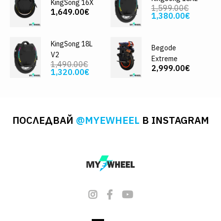
KingSong 16X
1,599.00€
1,649.00€
1,380.00€
KingSong 18L
Begode
V2
Extreme
1,490.00€
2,999.00€
1,320.00€
ПОСЛЕДВАЙ
@MYEWHEEL
В INSTAGRAM