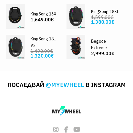
KingSong 18XL
KingSong 16X
1,599.00€
1,649.00€
1,380.00€
KingSong 18L
Begode
V2
Extreme
1,490.00€
2,999.00€
1,320.00€
ПОСЛЕДВАЙ
@MYEWHEEL
В INSTAGRAM