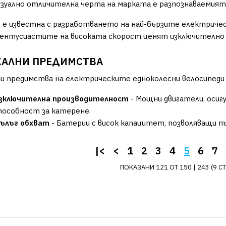
изуално отличителна черта на марката е разпознаваемият
 е известна с разработването на най-бързите електричес
ентусиастите на високата скорост ценят изключително 
КАЛНИ ПРЕДИМСТВА
и предимства на електрическите едноколесни велосипеди 
зключителна производителност
- Мощни двигатели, осиг
пособност за катерене.
ълъг обхват
- Батерии с висок капацитет, позволяващи пъ
|<
<
1
2
3
4
5
6
7
ПОКАЗАНИ 121 ОТ 150 | 243 (9 С
BEGODE
GotWay |
Shell