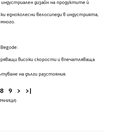
 индустриален дизайн на продуктите ѝ
ки едноколесни велосипеди в индустрията,
много.
Begode:
уряващи високи скорости и впечатляваща
туване на дълги разстояния.
8
9
>
>|
ТРАНИЦИ)
 Begode Tesla 2 Side