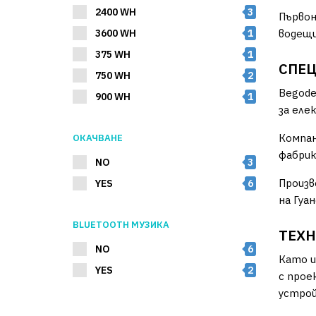
2400 WH
3
Първон
3600 WH
1
водещи
375 WH
1
СПЕЦ
750 WH
2
Begode
900 WH
1
за еле
Компан
ОКАЧВАНЕ
фабрик
NO
3
Произв
YES
6
на Гуан
BLUETOOTH МУЗИКА
ТЕХН
NO
6
Като и
YES
2
с прое
устрой