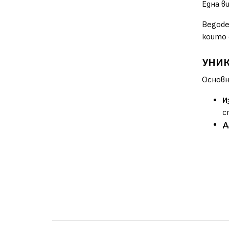
Една в
Begode
които 
УНИ
Основн
И
с
Д