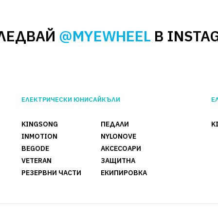
В Наличност
Този продукт е 
ЛЕДВАЙ
@MYEWHEEL
В INSTA
Begode Tesla
22.80€
ЕЛЕКТРИЧЕСКИ ЮНИСАЙКЪЛИ
Е
ДОБАВИ ЗА СР
KINGSONG
ПЕДАЛИ
K
INMOTION
NYLONOVE
BEGODE
АКСЕСОАРИ
VETERAN
ЗАЩИТНА
РЕЗЕРВНИ ЧАСТИ
ЕКИПИРОВКА
BEGODE
GotWay |