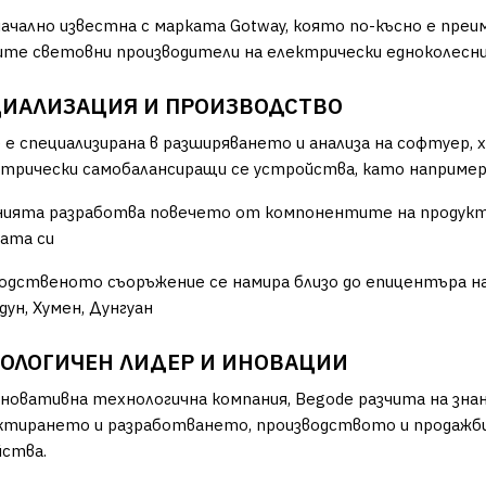
ачално известна с марката Gotway, която по-късно е преи
те световни производители на електрически едноколесни 
ИАЛИЗАЦИЯ И ПРОИЗВОДСТВО
 е специализирана в разширяването и анализа на софтуер, 
ктрически самобалансиращи се устройства, като например
ията разработва повечето от компонентите на продукта с
ата си
одственото съоръжение се намира близо до епицентъра на
дун, Хумен, Дунгуан
ОЛОГИЧЕН ЛИДЕР И ИНОВАЦИИ
новативна технологична компания, Begode разчита на зна
ктирането и разработването, производството и продажб
ства.