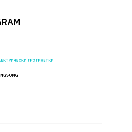
съвместим с:
GRAM
ВИЖ ПОВЕЧЕ
ЛЕКТРИЧЕСКИ ТРОТИНЕТКИ
АВНЕНИЕ
ДОБАВИ В ЛЮБИМИ
INGSONG
 Begode Voltage