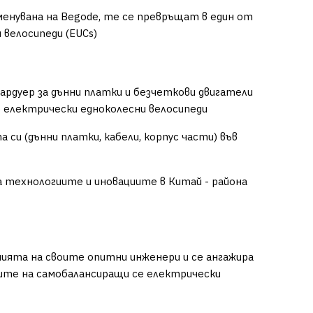
менувана на Begode, те се превръщат в един от
велосипеди (EUCs)
хардуер за дънни платки и безчеткови двигатели
 електрически едноколесни велосипеди
и (дънни платки, кабели, корпус части) във
 технологиите и иновациите в Китай - района
нията на своите опитни инженери и се ангажира
ите на самобалансиращи се електрически