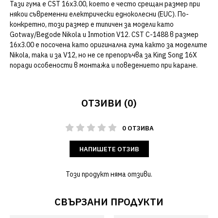
Тази гума е CST 16x3.00, което е често срещан размер при
някои съвременни електрически едноколесни (EUC). По-
конкретно, този размер е типичен за модели като
Gotway/Begode Nikola и Inmotion V12. CST C-1488 в размер
16x3.00 е посочена като оригинална гума както за моделите
Nikola, така и за V12, но не се препоръчва за King Song 16X
поради особености в монтажа и поведението при каране.
ОТЗИВИ (0)
0 ОТЗИВА
НАПИШЕТЕ ОТЗИВ
Този продукт няма отзиви.
СВЪРЗАНИ ПРОДУКТИ