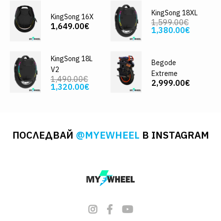
KingSong 18XL
KingSong 16X
1,599.00€
1,649.00€
1,380.00€
KingSong 18L
Begode
V2
Extreme
1,490.00€
2,999.00€
1,320.00€
ПОСЛЕДВАЙ
@MYEWHEEL
В INSTAGRAM