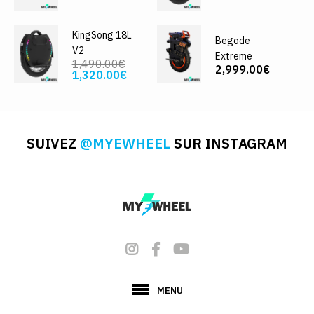
KingSong 18L
Begode
V2
Extreme
1,490.00€
2,999.00€
1,320.00€
SUIVEZ
@MYEWHEEL
SUR INSTAGRAM
MENU