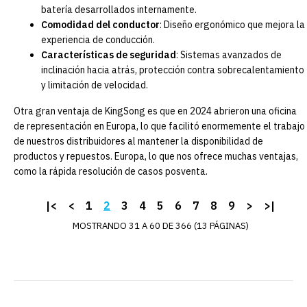
batería desarrollados internamente.
Comodidad del conductor
: Diseño ergonómico que mejora la
experiencia de conducción.
Características de seguridad
: Sistemas avanzados de
inclinación hacia atrás, protección contra sobrecalentamiento
y limitación de velocidad.
Otra gran ventaja de KingSong es que en 2024 abrieron una oficina
de representación en Europa, lo que facilitó enormemente el trabajo
de nuestros distribuidores al mantener la disponibilidad de
productos y repuestos. Europa, lo que nos ofrece muchas ventajas,
como la rápida resolución de casos posventa.
|<
<
1
2
3
4
5
6
7
8
9
>
>|
KINGSONG
Carcasa interior
MOSTRANDO 31 A 60 DE 366 (13 PÁGINAS)
KingSong 18L/XL
(blanco)
Este producto es compatible