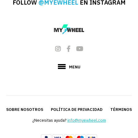
con:
FOLLOW
@MYEWHEEL
EN INSTAGRAM
KingSong 18L / 18XL
45.00€
VER MÁS
AÑADIR A
AÑADIR A
COMPARAR
LA LISTA
DE DESEOS
MENU
KINGSONG
Cargador
KingSong
N8/N10
SOBRE NOSOTROS
POLÍTICA DE PRIVACIDAD
TÉRMINOS Y 
Disponible
¿Necesitas ayuda?
info@myewheel.com
Este producto es compatible
con: