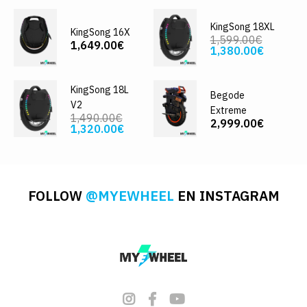
KingSong 18XL
KingSong 16X
1,599.00€
1,649.00€
1,380.00€
KingSong 18L
Begode
V2
Extreme
1,490.00€
2,999.00€
1,320.00€
FOLLOW
@MYEWHEEL
EN INSTAGRAM