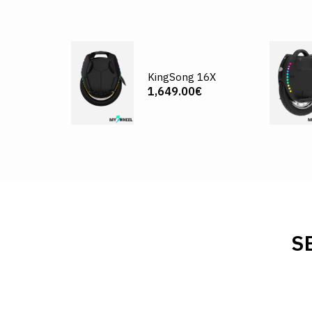
KingSong 16X
1,649.00€
S