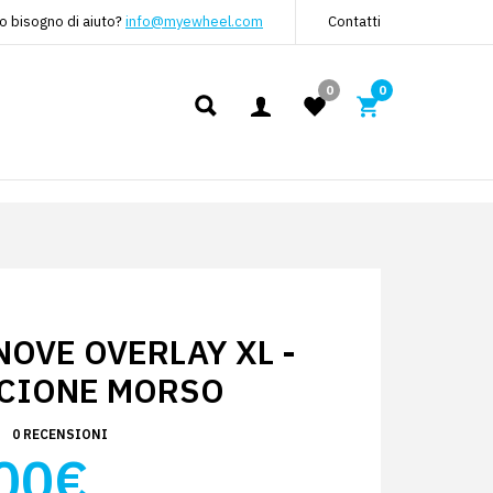
o bisogno di aiuto?
info@myewheel.com
Contatti
0
0
OVE OVERLAY XL -
CIONE MORSO
0 RECENSIONI
00€