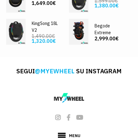
1,599.00€
1,649.00€
1,380.00€
KingSong 18L
Begode
V2
Extreme
1,490.00€
2,999.00€
1,320.00€
SEGUI
@MYEWHEEL
SU INSTAGRAM
MENU