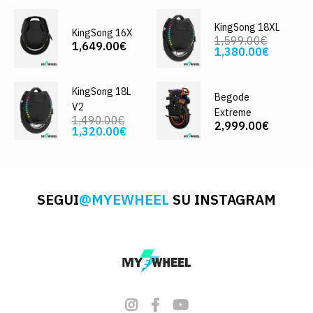
KingSong 18XL
KingSong 16X
1,599.00€
1,649.00€
1,380.00€
KingSong 18L
Begode
V2
Extreme
1,490.00€
2,999.00€
1,320.00€
SEGUI
@MYEWHEEL
SU INSTAGRAM