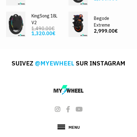
KingSong 18L
Begode
V2
Extreme
1,490.00€
2,999.00€
1,320.00€
SUIVEZ
@MYEWHEEL
SUR INSTAGRAM
MENU