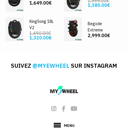
1,599.00€
1,649.00€
1,380.00€
KingSong 18L
Begode
V2
Extreme
1,490.00€
2,999.00€
1,320.00€
SUIVEZ
@MYEWHEEL
SUR INSTAGRAM
MENU