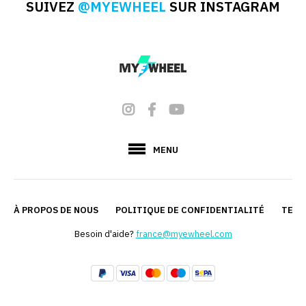
SUIVEZ
@MYEWHEEL
SUR INSTAGRAM
avec:
KingSong S22 / S22 Pro /
S22 Pro+
140.00€
VOIR PLUS
AJOUTER
AJOUTER
POUR
À LA LISTE
COMPARER
DE
MENU
SOUHAITS
À PROPOS DE NOUS
POLITIQUE DE CONFIDENTIALITÉ
TERM
KINGSONG
Coffret de
Besoin d'aide?
france@myewheel.com
batterie
KingSong S22
Pro (sans
couvercle)