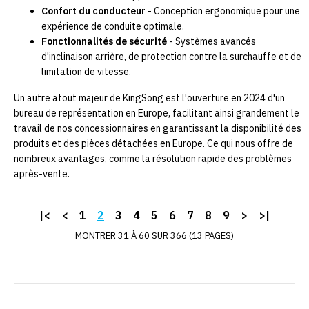
Confort du conducteur
- Conception ergonomique pour une
expérience de conduite optimale.
Fonctionnalités de sécurité
- Systèmes avancés
d'inclinaison arrière, de protection contre la surchauffe et de
limitation de vitesse.
Un autre atout majeur de KingSong est l'ouverture en 2024 d'un
bureau de représentation en Europe, facilitant ainsi grandement le
travail de nos concessionnaires en garantissant la disponibilité des
produits et des pièces détachées en Europe. Ce qui nous offre de
nombreux avantages, comme la résolution rapide des problèmes
après-vente.
|<
<
1
2
3
4
5
6
7
8
9
>
>|
KINGSONG
Chargeur
MONTRER 31 À 60 SUR 366 (13 PAGES)
KingSong
S22Pro
Ce produit est compatible