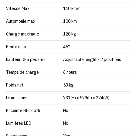
Vitesse Max
140 km/h
Automonie max
100 km
Charge maximale
120 kg
Pente max
45°
hauteur DES pédales
Adjustable height - 2 positions
Temps de charge
6 hours
Poids net
53 kg
Dimensions
731(H) x 579(L) x 274(W)
Enceinte Blutooth
No
Lumières LED
No