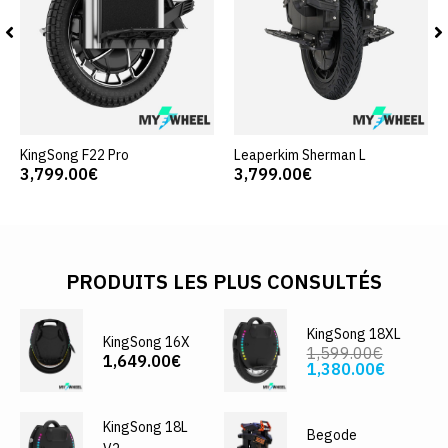
KingSong F22 Pro
Leaperkim Sherman L
3,799.00€
3,799.00€
PRODUITS LES PLUS CONSULTÉS
KingSong 18XL
KingSong 16X
1,599.00€
1,649.00€
1,380.00€
KingSong 18L
Begode