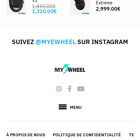
V2
Extreme
1,490.00€
2,999.00€
1,320.00€
SUIVEZ
@MYEWHEEL
SUR INSTAGRAM
MENU
À PROPOS DE NOUS
POLITIQUE DE CONFIDENTIALITÉ
TERM