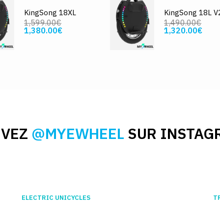
KingSong 18XL
KingSong 18L V
1,599.00€
1,490.00€
1,380.00€
1,320.00€
IVEZ
@MYEWHEEL
SUR INSTAG
ELECTRIC UNICYCLES
T