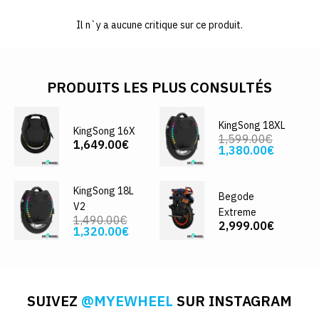
Il n`y a aucune critique sur ce produit.
PRODUITS LES PLUS CONSULTÉS
KingSong 18XL
KingSong 16X
1,599.00€
1,649.00€
1,380.00€
KingSong 18L
Begode
V2
Extreme
1,490.00€
2,999.00€
1,320.00€
SUIVEZ
@MYEWHEEL
SUR INSTAGRAM