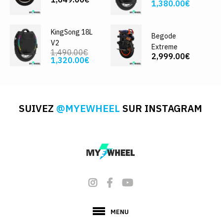
1,380.00€
KingSong 18L
Begode
V2
Extreme
1,490.00€
2,999.00€
1,320.00€
SUIVEZ
@MYEWHEEL
SUR INSTAGRAM
MENU