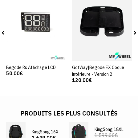
Begode Rs Affichage LCD
GotWay|Begode EX Coque
50.00€
intérieure - Version 2
120.00€
PRODUITS LES PLUS CONSULTÉS
KingSong 18XL
KingSong 16X
1,599.00€
1,649.00€