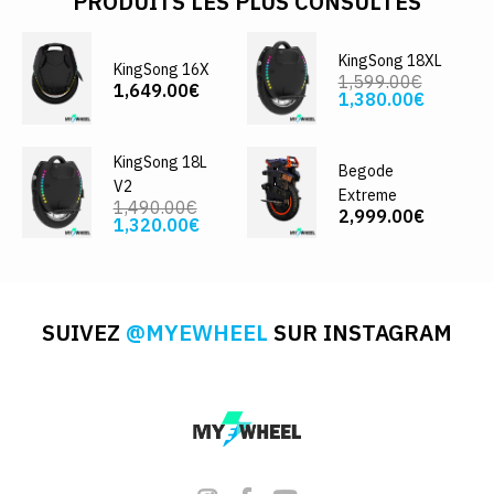
PRODUITS LES PLUS CONSULTÉS
KingSong 18XL
KingSong 16X
1,599.00€
1,649.00€
1,380.00€
KingSong 18L
Begode
V2
Extreme
1,490.00€
2,999.00€
1,320.00€
SUIVEZ
@MYEWHEEL
SUR INSTAGRAM