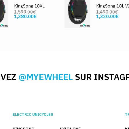
KingSong 18XL
KingSong 18L V
1,599.00€
1,490.00€
1,380.00€
1,320.00€
IVEZ
@MYEWHEEL
SUR INSTAG
ELECTRIC UNICYCLES
T
KINGSONG
NYLONOVE
K