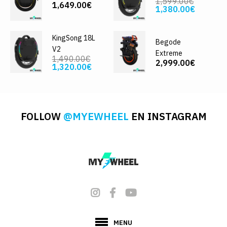
1,599.00€
1,649.00€
1,380.00€
KingSong 18L
Begode
V2
Extreme
1,490.00€
2,999.00€
1,320.00€
FOLLOW
@MYEWHEEL
EN INSTAGRAM
MENU