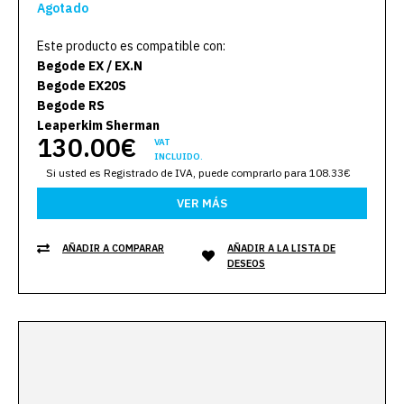
Agotado
Este producto es compatible con:
Begode EX / EX.N
Begode EX20S
Begode RS
Leaperkim Sherman
130.00€
VAT
INCLUIDO.
Si usted es Registrado de IVA, puede comprarlo para 108.33€
VER MÁS
AÑADIR A COMPARAR
AÑADIR A LA LISTA DE
DESEOS