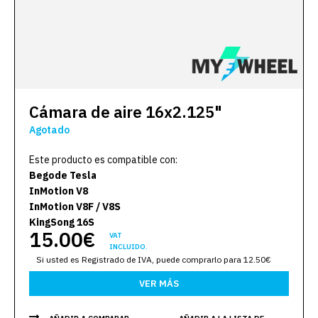
Cámara de aire 16x2.125"
Agotado
Este producto es compatible con:
Begode Tesla
InMotion V8
InMotion V8F / V8S
KingSong 16S
15.00€
VAT
INCLUIDO.
Si usted es Registrado de IVA, puede comprarlo para 12.50€
VER MÁS