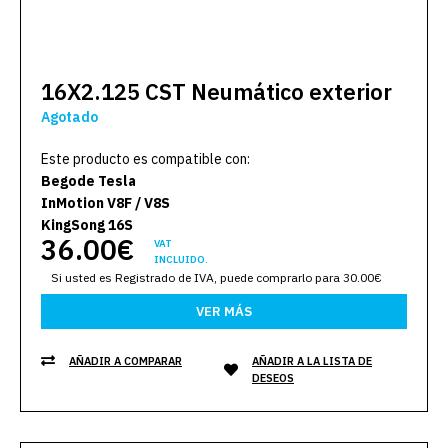
16X2.125 CST Neumático exterior
Agotado
Este producto es compatible con:
Begode Tesla
InMotion V8F / V8S
KingSong 16S
36.00€
VAT
INCLUIDO.
Si usted es Registrado de IVA, puede comprarlo para 30.00€
VER MÁS
AÑADIR A COMPARAR
AÑADIR A LA LISTA DE
DESEOS