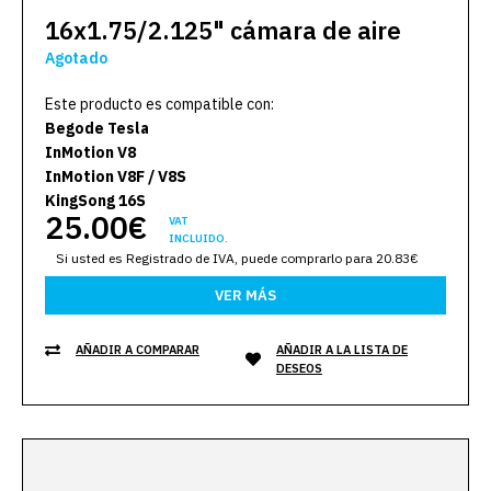
16x1.75/2.125" cámara de aire
Agotado
Este producto es compatible con:
Begode Tesla
InMotion V8
InMotion V8F / V8S
KingSong 16S
25.00€
VAT
INCLUIDO.
Si usted es Registrado de IVA, puede comprarlo para 20.83€
VER MÁS
AÑADIR A COMPARAR
AÑADIR A LA LISTA DE
DESEOS