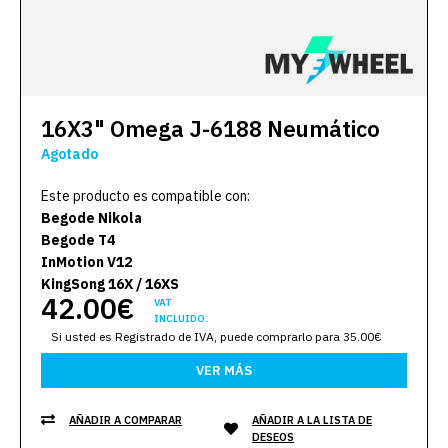
16X3" Omega J-6188 Neumático
Agotado
Este producto es compatible con:
Begode Nikola
Begode T4
InMotion V12
KingSong 16X / 16XS
42.00€
VAT
INCLUIDO.
Si usted es Registrado de IVA, puede comprarlo para 35.00€
VER MÁS
AÑADIR A COMPARAR
AÑADIR A LA LISTA DE
DESEOS