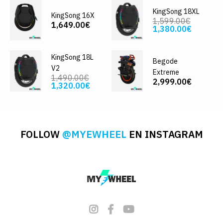
KingSong 18XL
KingSong 16X
1,599.00€
1,649.00€
1,380.00€
KingSong 18L
Begode
V2
Extreme
1,490.00€
2,999.00€
1,320.00€
FOLLOW
@MYEWHEEL
EN INSTAGRAM