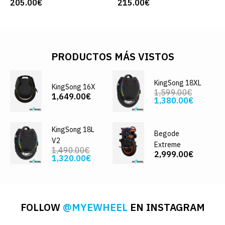
205.00€
215.00€
PRODUCTOS MÁS VISTOS
KingSong 18XL
KingSong 16X
1,599.00€
1,649.00€
1,380.00€
KingSong 18L
Begode
V2
Extreme
1,490.00€
2,999.00€
1,320.00€
FOLLOW
@MYEWHEEL
EN INSTAGRAM