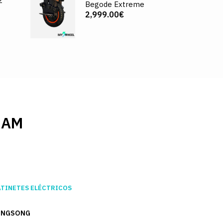
2
Begode Extreme
2,999.00€
RAM
ATINETES ELÉCTRICOS
INGSONG