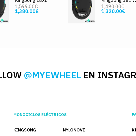
KingSong 18XL
KingSong 18L V
1,599.00€
1,490.00€
1,380.00€
1,320.00€
LLOW
@MYEWHEEL
EN INSTAG
MONOCICLOS ELÉCTRICOS
P
KINGSONG
NYLONOVE
K