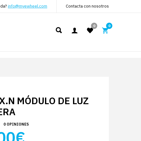
uda?
info@myewheel.com
Contacta con nosotros
0
0
EX.N MÓDULO DE LUZ
ERA
0 OPINIONES
00€