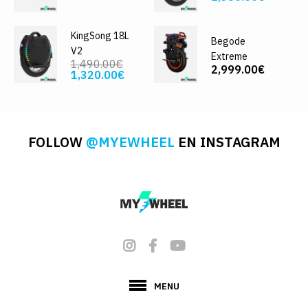
KingSong 18L
Begode
V2
Extreme
1,490.00€
2,999.00€
1,320.00€
FOLLOW
@MYEWHEEL
EN INSTAGRAM
MENU