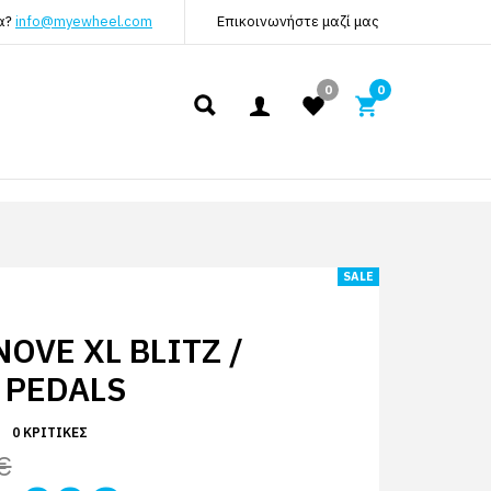
α?
info@myewheel.com
Επικοινωνήστε μαζί μας
0
0
SALE
OVE XL BLITZ /
 PEDALS
0 ΚΡΙΤΙΚΈΣ
€