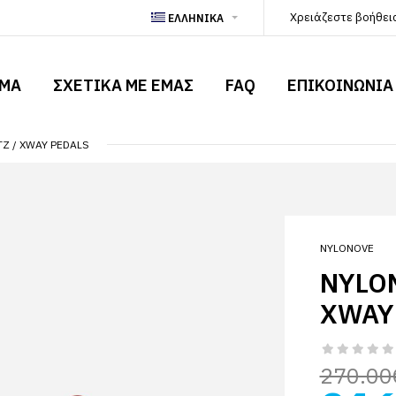
Χρειάζεστε βοήθει
ΕΛΛΗΝΙΚA
ΗΜΑ
ΣΧΕΤΙΚΆ ΜΕ ΕΜΆΣ
FAQ
ΕΠΙΚΟΙΝΩΝΙΑ
TZ / XWAY PEDALS
NYLONOVE
NYLON
XWAY
270.00