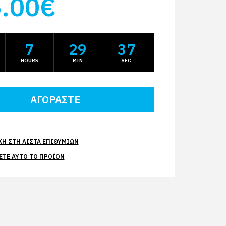
.00€
7
29
36
HOURS
MIN
SEC
Η ΣΤΗ ΛΊΣΤΑ ΕΠΙΘΥΜΙΏΝ
ΕΤΕ ΑΥΤΌ ΤΟ ΠΡΟΪΌΝ