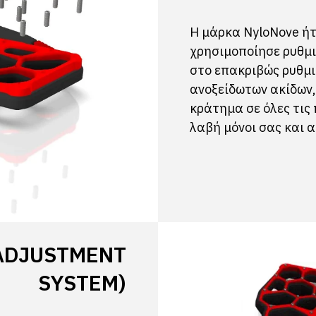
Η μάρκα NyloNove ήτ
χρησιμοποίησε ρυθμι
στο επακριβώς ρυθμι
ανοξείδωτων ακίδων,
κράτημα σε όλες τις
λαβή μόνοι σας και 
 ADJUSTMENT
SYSTEM)