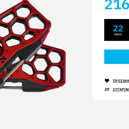
216
22
DAYS
ΠΡΟΣΘΉΚ
ΣΥΓΚΡΊΝ