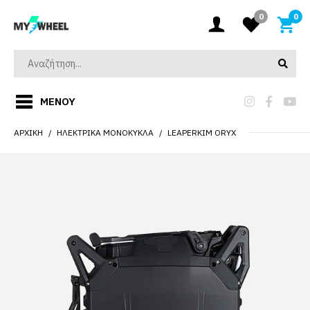
0
0
ΜΕΝΟΎ
ΑΡΧΙΚΉ
ΗΛΕΚΤΡΙΚΆ ΜΟΝΌΚΥΚΛΑ
LEAPERKIM ORYX