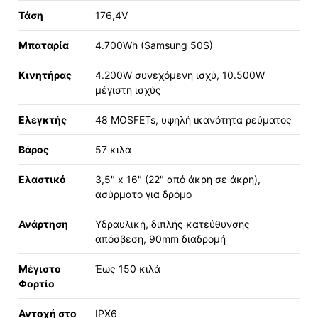
Τάση
176,4V
Μπαταρία
4.700Wh (Samsung 50S)
Κινητήρας
4.200W συνεχόμενη ισχύ, 10.500W
μέγιστη ισχύς
Ελεγκτής
48 MOSFETs, υψηλή ικανότητα ρεύματος
Βάρος
57 κιλά
Ελαστικό
3,5" x 16" (22" από άκρη σε άκρη),
ασύρματο για δρόμο
Ανάρτηση
Υδραυλική, διπλής κατεύθυνσης
απόσβεση, 90mm διαδρομή
Μέγιστο
Έως 150 κιλά
Φορτίο
Αντοχή στο
IPX6