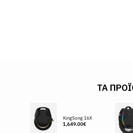
ΤΑ ΠΡΟΪ
KingSong 16X
1,649.00€