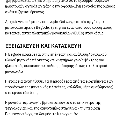
γρήγορα καθιερώθηκε στη βιομηχανία αυτοεξισορροπούμενων
ηλεκτρικών οχημάτων χάρη στην αφοσιωμένη εργασία της ομάδας
ανάπτυξης και έρευνας.
Αρχικά γνωστή με την επωνυμία Gotway, η οποία αργότερα
μετονομάστηκε σε Begode, έχει γίνει ένας από τους κορυφαίους
κατασκευαστές ηλεκτρικών μονόκυκλων (EUCs) στον κόσμο
ΕΞΕΙΔΊΚΕΥΣΗ ΚΑΙ ΚΑΤΑΣΚΕΥΉ
Η Begode ειδικεύεται στην επέκταση και ανάλυση λογισμικού,
υλικού μητρικής πλακέτας και κινητήρων χωρίς ψήκτρες για
ηλεκτρικές συσκευές αυτοεξισορρόπησης, όπως τα ηλεκτρικά
μονόκυκλα
Η εταιρεία αναπτύσσει τα περισσότερα από τα εξαρτήματα των
προϊόντων της (κεντρικές πλακέτες, καλώδια, μέρη αμαξώματος)
στο εργοστάσιό της
Η μονάδα παραγωγής βρίσκεται κοντά στο επίκεντρο της
τεχνολογίας και της καινοτομίας στην Κίνα - την περιοχή
Γκουανγκντόνγκ, το Χουμέν, το Ντονγκουάν