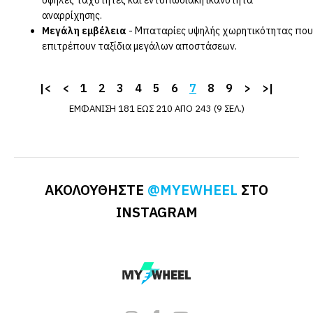
υψηλές ταχύτητες και εντυπωσιακή ικανότητα
αναρρίχησης.
Μεγάλη εμβέλεια
- Μπαταρίες υψηλής χωρητικότητας που
επιτρέπουν ταξίδια μεγάλων αποστάσεων.
|<
<
1
2
3
4
5
6
7
8
9
>
>|
BEGODE
Σετ Begode
ΕΜΦΆΝΙΣΗ 181 ΈΩΣ 210 ΑΠΌ 243 (9 ΣΕΛ.)
Monster Pro
Pillar
Διαθέσιμο
ΑΚΟΛΟΥΘΗΣΤΕ
@MYEWHEEL
ΣΤΟ
Αυτό το προϊόν είναι
συμβατό με:
INSTAGRAM
Begode Monster Pro
70.00€
ΔΕΊΤΕ ΠΕΡΙΣΣΌΤΕΡΑ
ΠΡΟΣΘΉΚΗ
ΠΡΌΣΘΕΣΕ