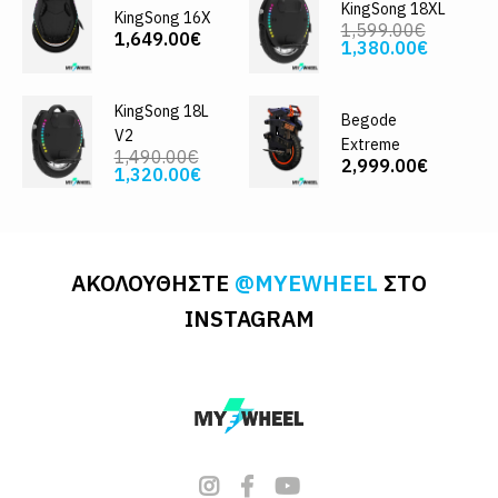
KingSong 18XL
KingSong 16X
1,599.00€
1,649.00€
1,380.00€
KingSong 18L
Begode
V2
Extreme
1,490.00€
2,999.00€
1,320.00€
ΑΚΟΛΟΥΘΗΣΤΕ
@MYEWHEEL
ΣΤΟ
INSTAGRAM