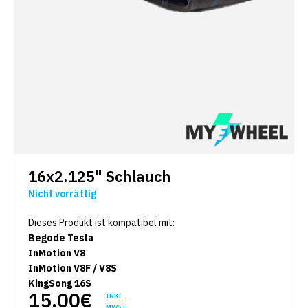
16x2.125" Schlauch
Nicht vorrättig
Dieses Produkt ist kompatibel mit:
Begode Tesla
InMotion V8
InMotion V8F / V8S
KingSong 16S
15.00€
INKL.
MWST.