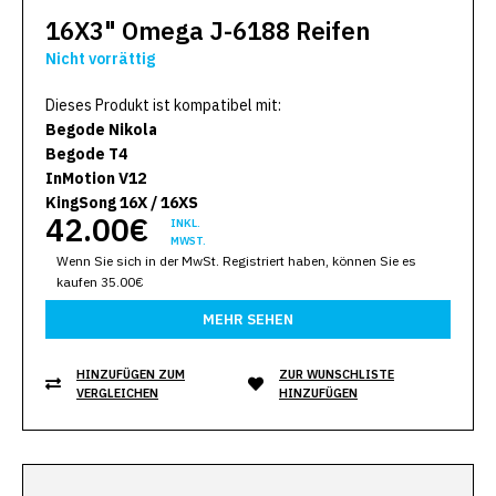
16X3" Omega J-6188 Reifen
Nicht vorrättig
Dieses Produkt ist kompatibel mit:
Begode Nikola
Begode T4
InMotion V12
KingSong 16X / 16XS
42.00€
INKL.
MWST.
Wenn Sie sich in der MwSt. Registriert haben, können Sie es
kaufen 35.00€
MEHR SEHEN
HINZUFÜGEN ZUM
ZUR WUNSCHLISTE
VERGLEICHEN
HINZUFÜGEN