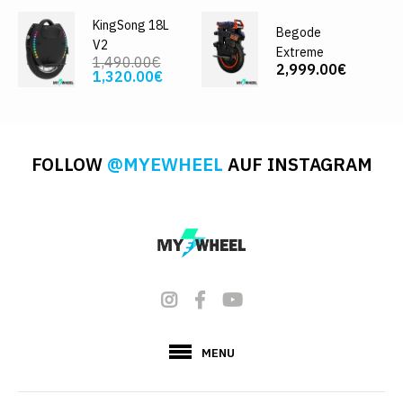
KingSong 18L
Begode
V2
Extreme
1,490.00€
2,999.00€
1,320.00€
FOLLOW
@MYEWHEEL
AUF INSTAGRAM
MENU