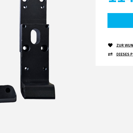
ZUR WUN
DIESES 