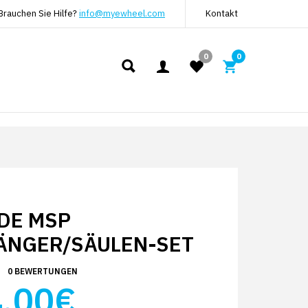
Brauchen Sie Hilfe?
info@myewheel.com
Kontakt
0
0
DE MSP
ÄNGER/SÄULEN-SET
0 BEWERTUNGEN
.00€