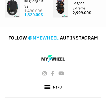
KingSong 18L
Begode
V2
Extreme
1,490.00€
2,999.00€
1,320.00€
FOLLOW
@MYEWHEEL
AUF INSTAGRAM
MENU