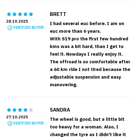
BRETT
28.10.2025
I had several euc before. I am on
VERIFIED BUYER
euc more than 6 years.
With S19 pro the first few hundred
kms was a bit hard, than I get to
feel it. Nowdays I really enjoy it.
The offroad is so comfortable after
a 60 km ride I not tired because the
adjustable suspension and easy
manovering.
SANDRA
27.10.2025
The wheel is good, but a little bit
VERIFIED BUYER
too heavy for a woman. Also, I
changed the tyre as I didn't like it