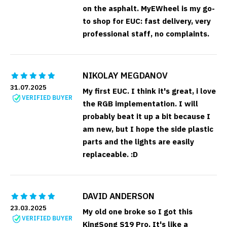
on the asphalt. MyEWheel is my go-
to shop for EUC: fast delivery, very
professional staff, no complaints.
NIKOLAY MEGDANOV
31.07.2025
My first EUC. I think it's great, i love
VERIFIED BUYER
the RGB implementation. I will
probably beat it up a bit because I
am new, but I hope the side plastic
parts and the lights are easily
replaceable. :D
DAVID ANDERSON
23.03.2025
My old one broke so I got this
VERIFIED BUYER
KingSong S19 Pro. It's like a