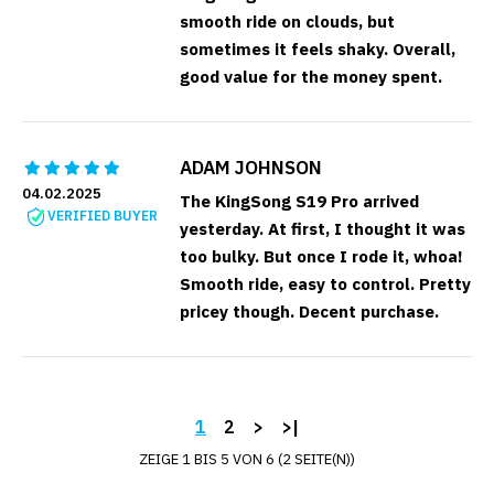
smooth ride on clouds, but
sometimes it feels shaky. Overall,
good value for the money spent.
ADAM JOHNSON
04.02.2025
The KingSong S19 Pro arrived
VERIFIED BUYER
yesterday. At first, I thought it was
too bulky. But once I rode it, whoa!
Smooth ride, easy to control. Pretty
pricey though. Decent purchase.
1
2
>
>|
ZEIGE 1 BIS 5 VON 6 (2 SEITE(N))