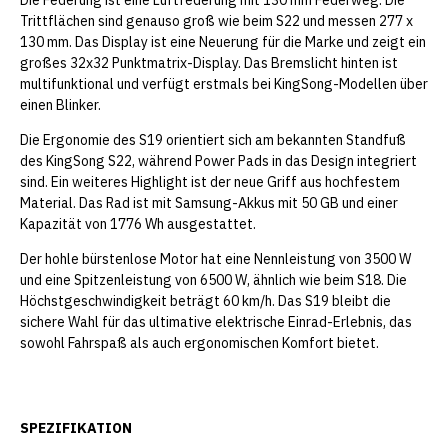
Die Federung ist eine Luftfederung mit 130 mm Federweg. Die
Trittflächen sind genauso groß wie beim S22 und messen 277 x
130 mm. Das Display ist eine Neuerung für die Marke und zeigt ein
großes 32x32 Punktmatrix-Display. Das Bremslicht hinten ist
multifunktional und verfügt erstmals bei KingSong-Modellen über
einen Blinker.
Die Ergonomie des S19 orientiert sich am bekannten Standfuß
des KingSong S22, während Power Pads in das Design integriert
sind. Ein weiteres Highlight ist der neue Griff aus hochfestem
Material. Das Rad ist mit Samsung-Akkus mit 50 GB und einer
Kapazität von 1776 Wh ausgestattet.
Der hohle bürstenlose Motor hat eine Nennleistung von 3500 W
und eine Spitzenleistung von 6500 W, ähnlich wie beim S18. Die
Höchstgeschwindigkeit beträgt 60 km/h. Das S19 bleibt die
sichere Wahl für das ultimative elektrische Einrad-Erlebnis, das
sowohl Fahrspaß als auch ergonomischen Komfort bietet.
SPEZIFIKATION