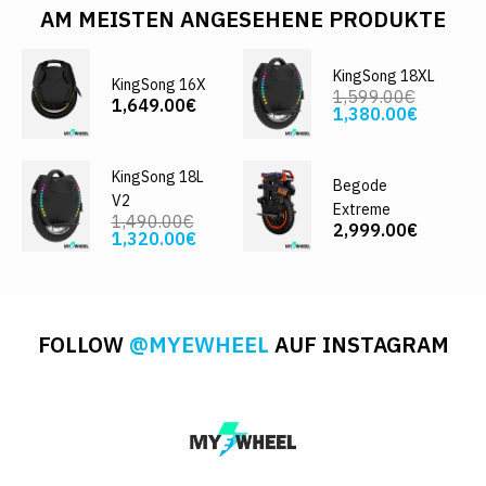
AM MEISTEN ANGESEHENE PRODUKTE
KingSong 18XL
KingSong 16X
1,599.00€
1,649.00€
1,380.00€
KingSong 18L
Begode
V2
Extreme
1,490.00€
2,999.00€
1,320.00€
FOLLOW
@MYEWHEEL
AUF INSTAGRAM