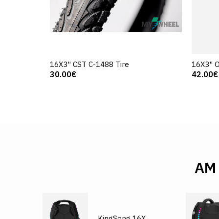
16X3" CST C-1488 Tire
16X3" 
30.00€
42.00€
AM
KingSong 16X