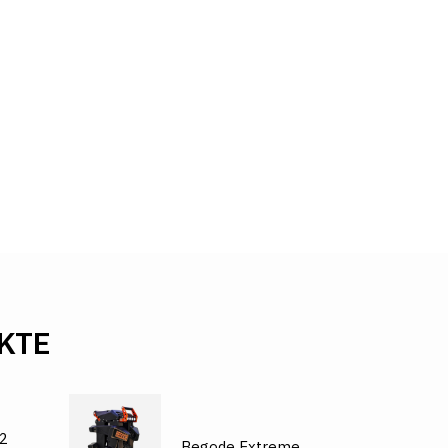
KTE
2
Begode Extreme