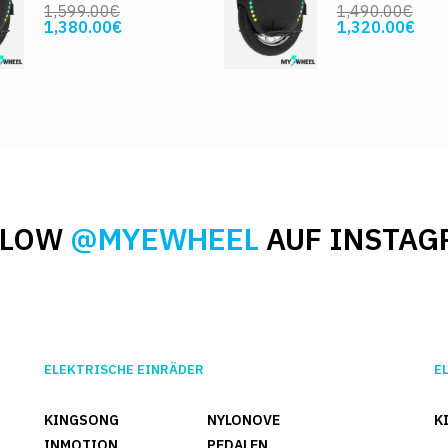
1,599.00€
1,490.00€
1,380.00€
1,320.00€
LLOW
@MYEWHEEL
AUF INSTAG
ELEKTRISCHE EINRÄDER
E
KINGSONG
NYLONOVE
K
INMOTION
PEDALEN